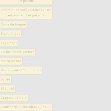
un proche
Communications scolaires entre
enseignants et parents
Cours de langue
E-commerce
Logement
Loisirs : sport, culture
Plaisir de lire
Restaurants / Commerces
Santé
Sécurité
Stages et emploi
Transports / itinéraires d’un GPS